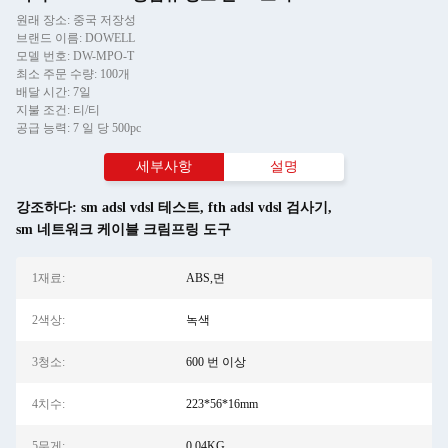
원래 장소: 중국 저장성
브랜드 이름: DOWELL
모델 번호: DW-MPO-T
최소 주문 수량: 100개
배달 시간: 7일
지불 조건: 티/티
공급 능력: 7 일 당 500pc
세부사항
설명
강조하다:
sm adsl vdsl 테스트
,
fth adsl vdsl 검사기
,
sm 네트워크 케이블 크림프링 도구
1재료:
ABS,면
2색상:
녹색
3청소:
600 번 이상
4치수:
223*56*16mm
5무게:
0.04KG