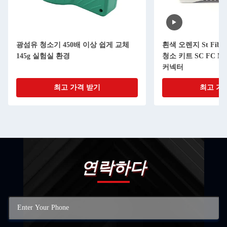
광섬유 청소기 450배 이상 쉽게 교체
흰색 오렌지 St Fiber
145g 실험실 환경
청소 키트 SC FC MU 
커넥터
최고 가격 받기
최고 가
연락하다