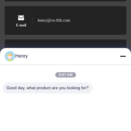
henry@cn-ftth.com
E-mail
0086-574-27877377
Henry
핸드폰
8:07 AM
Good day, what product are you looking for?
DOWELL INDUSTRY GROUP LIMITED
DOWELL INDUSTRY GROUP LIMITED